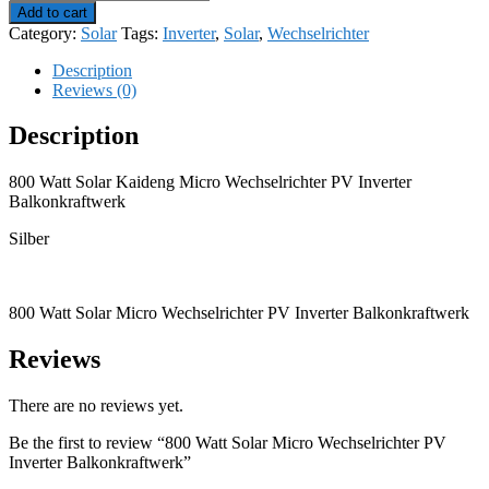
Watt
Add to cart
Solar
Category:
Solar
Tags:
Inverter
,
Solar
,
Wechselrichter
Micro
Wechselrichter
Description
PV
Reviews (0)
Inverter
Balkonkraftwerk
Description
quantity
800 Watt Solar Kaideng Micro Wechselrichter PV Inverter
Balkonkraftwerk
Silber
800 Watt Solar Micro Wechselrichter PV Inverter Balkonkraftwerk
Reviews
There are no reviews yet.
Be the first to review “800 Watt Solar Micro Wechselrichter PV
Inverter Balkonkraftwerk”