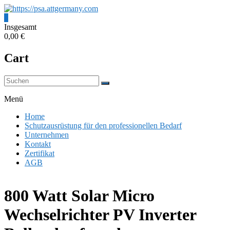
Zum
Inhalt
0
springen
https://psa.attgermany.com
Insgesamt
0,00 €
Schutzausrüstung
Cart
für
den
professionellen
Bedarf
Menü
Home
Schutzausrüstung für den professionellen Bedarf
Unternehmen
Kontakt
Zertifikat
AGB
800 Watt Solar Micro
Wechselrichter PV Inverter