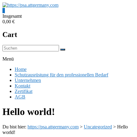
Zum
Inhalt
0
springen
https://psa.attgermany.com
Insgesamt
0,00 €
Schutzausrüstung
Cart
für
den
professionellen
Bedarf
Menü
Home
Schutzausrüstung für den professionellen Bedarf
Unternehmen
Kontakt
Zertifikat
AGB
Hello world!
Du bist hier:
https://psa.attgermany.com
>
Uncategorized
>
Hello
world!