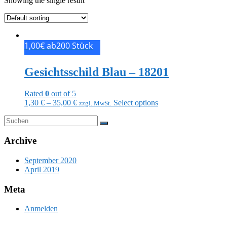
Showing the single result
1,00€ ab200 Stück
Gesichtsschild Blau – 18201
Rated
0
out of 5
1,30
€
–
35,00
€
Select options
zzgl. MwSt.
Archive
September 2020
April 2019
Meta
Anmelden