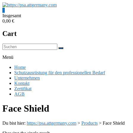
Zum
Inhalt
0
springen
https://psa.attgermany.com
Insgesamt
0,00 €
Schutzausrüstung
Cart
für
den
professionellen
Bedarf
Menü
Home
Schutzausrüstung für den professionellen Bedarf
Unternehmen
Kontakt
Zertifikat
AGB
Face Shield
Du bist hier:
https://psa.attgermany.com
>
Products
>
Face Shield